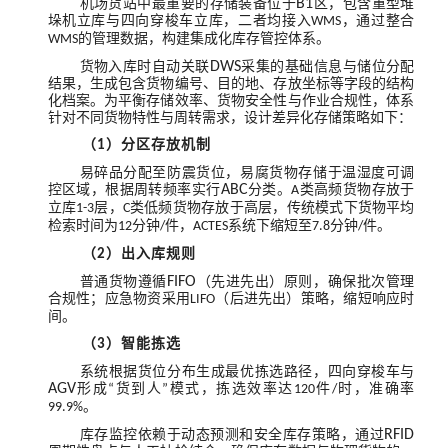
机场货站中最重要的存储装备位于
B1
区，包含重型堆
垛机立库与四向穿梭车立库，二者均接入
，通过整合
WMS
的管理数据，构建集成化库存管控体系。
WMS
货物入库时自动关联
DWS
采集的基础信息与储位分配
结果，生成包含货物编号、目的地、存放坐标等字段的结构
化档案。为平衡存储效率、货物安全性与作业合规性，体系
针对不同货物特性与周转需求，设计差异化存储策略如下：
（
）分区存放机制
1
易碎品分配至防震货位，易腐货物存储于温湿度可调
控区域，根据周转频率实行
ABC
分类。
类高频货物存放于
A
立库
层，
类低频货物存放于高层，传统模式下货物平均
1-3
C
检索时间为
分钟
件，
系统下缩短至
分钟
件。
12
/
ACTES
7.8
/
（
）出入库规则
2
普通货物遵循
FIFO
（先进先出）原则，确保批次管理
合规性；应急物资采用
（后进先出）策略，缩短响应时
LIFO
间。
（
）智能拣选
3
系统根据货位分布生成最优拣选路径，四向穿梭车与
AGV
形成
货到人
模式，拣选效率达
件
时，准确率
“
”
120
/
。
99.9%
库存监控依赖于动态预测和安全库存策略，通过
RFID