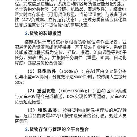
程。完成信息建档后，系统启动库区与货位智能分配机制。
基于货物分类标签（如冷链、危险品、普通散件），结合
B1
区实时库存状态（可用货位数量、当前温湿度）与设备可达
性（
负载率、立库运行状态），通过分类自适应优化算
AGV
法完成库区划分与货位优化的两层决策。
货物的装卸搬运
2.
装卸搬运环节的核心是根据货物属性与作业场景，匹
配最优设备资源完成流程衔接。基于货站作业特性，系统将
装卸搬运流程拆解为定位、抓取、搬运、流向调整等
9
类子
任务，如表
所示，并根据任务属性（重量、距离、自动化
1
程度）匹配最优设备资源。
（
）轻型散件（
）：
在
A1
区由交叉带分拣
1
≤100kg
机与小型
协同，分拣效率达
件
时，较传统人工提升
AGV
6000
/
；
50%
（
）重型货物（
～
）：
由
A1
区
系统
2
100
1500kg
DCV
与叉车
配合完成输送，
实现长距离运输，叉车
AGV
DCV
AGV
负责短距接驳；
（
）特殊品类：
冷链货物由带温控模块的
AGV
转
3
运，危险品由防爆
按预设安全路径行驶，规避人员
AGV[11]
密集区。
货物存储与管理的全平台整合
3.