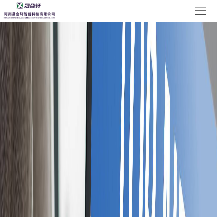
首
页
关
于
产
我
品
案
们
展
例
新
示
展
闻
企
示
中
业
人
心
荣
才
联
誉
招
系
聘
我