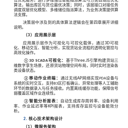
位优化服务，运行多维储位智能指派算法与分类自适应优化
算法，输出库区与货位最优决策；同时，该层接口对接任务
调度双层优化模型、多维储位指派算法，为业务决策提供算
法支撑。
决策层中涉及到的具体算法逻辑会在第四章展开详细
说明。
（
）应用展示层
3
应用展示层作为可视化与可控化载体，通过
3D
可视
化、移动交互、智能分析，实现货站全流程的透明化管控与
高效化操作。
可视化：
基于
Three.JS
引擎构建货站三
①3D SCADA
维数字孪生场景，还原货站物理空间布局，同时实时渲染各
类设备状态。
移动作业终端：
通过无线
AP
网络实现
设备与
②
PDA
系统的实时交互，支持
区打板确认、异常处理等人工辅助
B3
环节的数据录入与任务接收。内置离线缓存功能，保障信号
弱覆盖区域作业连续性。
智能分析报表：
自动生成库存周转率、设备利用
③
率、作业延迟率等
KPI
报表，支持库存监控与设备能效分
析。
核心技术架构设计
2.
（
）微服务架构
1