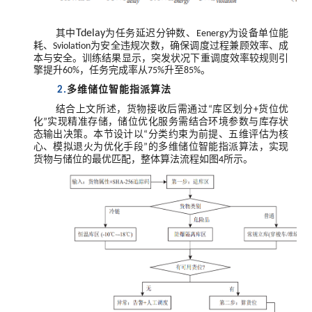
其中
Tdelay
为任务延迟分钟数、
为设备单位能
Eenergy
耗、
为安全违规次数，确保调度过程兼顾效率、成
Sviolation
本与安全。训练结果显示，突发状况下重调度效率较规则引
擎提升
，任务完成率从
升至
。
60%
75%
85%
多维储位智能指派算法
2.
结合上文所述，货物接收后需通过
库区划分
货位优
“
+
化
实现精准存储，储位优化服务需结合环境参数与库存状
”
态输出决策。本节设计以
分类约束为前提、五维评估为核
“
心、模拟退火为优化手段
的多维储位智能指派算法，实现
”
货物与储位的最优匹配，整体算法流程如图
所示。
4