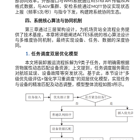
部协同效率。外部接口与
系统通过
传输
WMS
RESTful API
JSON
格式数据，与
集群、安检系统通过
协议实现状态
AGV
MQTT
上报（频率
次
秒）与指令下发，构建跨系统协同生态。
1
/
四
、
系统核心算法与协同机制
第三章通过三层架构设计，为机场货站全流程业务提
供了技术基座。本章将详细阐述
ACTES
系统的核心算法设计
与多维度协同机制，最终实现设备、任务、数据的深度协
同。
任务调度双层优化模型
1.
本文将装卸搬运流程拆解为
9
类子任务，并明确需根据
货物属性动态匹配设备资源；上文提到，任务调度服务需应
对航班延误、设备故障等突发状况。基于此，本节设计
多
“
级优先级评估
强化学习重调度
的双层优化模型，实现任务
+
”
与设备的精准匹配及动态调整，模型整体流程如图
所示。
3