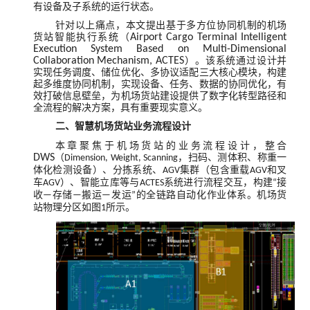
有设备及子系统的运行状态。
针对以上痛点，本文提出基于多方位协同机制的机场
货站智能执行系统（
Airport Cargo Terminal Intelligent
Execution System Based on Multi-Dimensional
Collaboration Mechanism, ACTES
）。该系统通过设计并
实现任务调度、储位优化、多协议适配三大核心模块，构建
起多维度协同机制，实现设备、任务、数据的协同优化，有
效打破信息壁垒，为机场货站建设提供了数字化转型路径和
全流程的解决方案，具有重要现实意义。
二
、
智慧机场货站业务流程设计
本章聚焦于机场货站的业务流程设计，整合
DWS
（
，扫码、测体积、称重一
Dimension, Weight, Scanning
体化检测设备）、分拣系统、
集群（包含重载
和叉
AGV
AGV
车
）、智能立库等与
系统进行流程交互，构建
接
AGV
ACTES
“
收
存储
搬运
发运
的全链路自动化作业体系。机场货
—
—
—
”
站物理分区如图
所示。
1