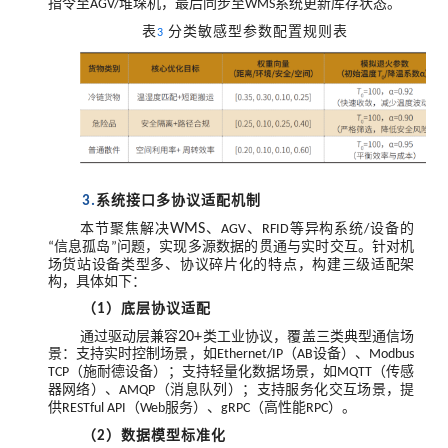
指令至
堆垛机，最后同步至
系统更新库存状态。
AGV/
WMS
表
分类敏感型参数配置规则表
3
系统接口多协议适配机制
3.
本节聚焦解决
WMS
、
、
等异构系统
设备的
AGV
RFID
/
信息孤岛
问题，实现多源数据的贯通与实时交互。针对机
“
”
场货站设备类型多、协议碎片化的特点，构建三级适配架
构，具体如下：
（
）底层协议适配
1
通过驱动层兼容
20+
类工业协议，覆盖三类典型通信场
景：支持实时控制场景，如
（
设备）、
Ethernet/IP
AB
Modbus
（施耐德设备）；支持轻量化数据场景，如
（传感
TCP
MQTT
器网络）、
（消息队列）；支持服务化交互场景，提
AMQP
供
（
服务）、
（高性能
）。
RESTful API
Web
gRPC
RPC
（
）数据模型标准化
2