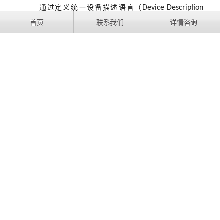
通过定义统一设备描述语言（
Device Description
Language
，
），将异构协议数据映射为标准化对象。
DDL
首页
联系我们
详情咨询
例如，抽象出设备共性属性（设备唯一标识、设备运行状
态、数据时间戳等）构建出设备数字孪生的基础数据模型；
同时支持动态扩展字段，如
设备补充电量、路径规划信
AGV
息；分拣机补充分拣效率等专有属性；通过
定
JSON Schema
义数据校验规则，确保异构协议转换后的数据格式一致性，
为上层业务逻辑提供统一数据输入。
（
）服务接口封装
3
通过
API
网关实现接口的统一暴露与治理，主要有三
种：一是根据设备类型进行动态路由请求，针对不同设备做
不同的路由分发请求；二是做流量控制，基于令牌桶算法限
制并发请求，避免系统过载；三是自动将
二进制流转换
gRPC
为
格式，更好地适配
端调用，降低跨系统对接成
JSON
Web
本。
为使上述架构实际落地于机场货站，针对机场货站核
心业务交互场景制定了
12
类接口的规范，明确接口类型、协
议选型与校验方式等信息，详见表
。通过严谨的规范，
4
系统能够与机场货站现有的管理结构无缝衔接，同时
ACTES
为未来可能的技术进步提供扩展空间。
表
核心接口设计规范表
4