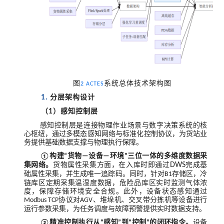
图
系统总体技术架构图
2 ACTES
分层架构设计
1.
（
）感知控制层
1
感知控制层是连接物理作业场景与数字决策系统的核
心枢纽，通过多模态感知网络与标准化控制协议，为货站业
务提供基础数据支撑与物理执行保障。
构建
货物
设备
环境
三位一体的多维度数据采
①
“
—
—
”
集网络。
货物属性采集方面，在入库时即通过
DWS
完成基
础属性采集，并生成唯一追踪码。同时，针对
存储区，冷
B1
链库区定期采集温湿度数据，危险品库区实时监测气体浓
度，保障存储环境安全合规。此外，设备状态感知通过
协议对
、堆垛机、交叉带分拣机等设备进行
Modbus TCP
AGV
运行参数采集，为任务调度与故障预警提供实时数据支持。
精准控制执行从
感知
到
控制
的闭环指令。
设备
②
“
”
“
”