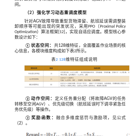
间。
（
）强化学习动态重调度模型
2
针对
AGV
故障导致重型货物滞留、航班延误需调整装
卸顺序等可能出现的突发状况，采用
（
PPO
Proximal Policy
）算法框架
，实现自适应调度。模型核心参
Optimization
[12]
数设计如下：
状态空间：
共
128
维特征，全面覆盖作业场景的核
①
心信息，各模块维度构成如下表
所示。
2
表
维特征组成说明
2 128
动作空间：
定义任务重分配（将故障
AGV
的任务
②
转移至空闲
）、优先级切换（航班延误时下调非紧急任
AGV
务优先级）等操作。
奖励函数：
融合多维度惩罚与激励项，见公式
③
（
2
）。