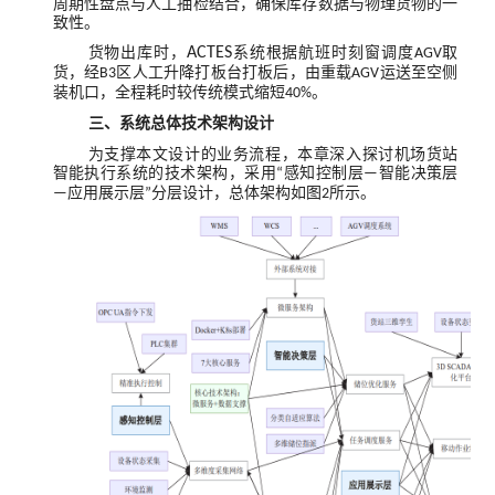
周期性盘点与人工抽检结合，确保库存数据与物理货物的一
致性。
货物出库时，
ACTES
系统根据航班时刻窗调度
取
AGV
货，经
区人工升降打板台打板后，由重载
运送至空侧
B3
AGV
装机口，全程耗时较传统模式缩短
。
40%
三
、
系统总体技术架构设计
为支撑本文设计的业务流程，本章深入探讨机场货站
智能执行系统的技术架构，采用
感知控制层
智能决策层
“
—
应用展示层
分层设计，总体架构如图
所示。
—
”
2