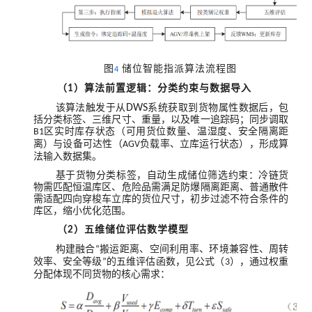
图
储位智能指派算法流程图
4
（
）算法前置逻辑：分类约束与数据导入
1
该算法触发于从
DWS
系统获取到货物属性数据后，包
括分类标签、三维尺寸、重量，以及唯一追踪码；同步调取
区实时库存状态（可用货位数量、温湿度、安全隔离距
B1
离）与设备可达性（
负载率、立库运行状态），形成算
AGV
法输入数据集。
基于货物分类标签，自动生成储位筛选约束：冷链货
物需匹配恒温库区、危险品需满足防爆隔离距离、普通散件
需适配四向穿梭车立库的货位尺寸，初步过滤不符合条件的
库区，缩小优化范围。
（
）五维储位评估数学模型
2
构建融合
搬运距离、空间利用率、环境兼容性、周转
“
效率、安全等级
的五维评估函数，见公式（
），通过权重
”
3
分配体现不同货物的核心需求：