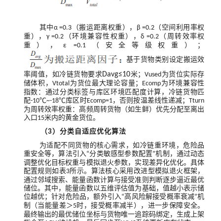
其中
（搬运距离权重），
（空间利用率权
α =0.3
β =0.2
重），
（环境兼容性权重），
（周转效率权
γ =0.2
δ =0.2
重），
（安全等级权重）；
ε =0.1
基于货物类别设定搬运效
率阈值，如冷链货物要求
Davg≤10
米；
为货位实际存
Vused
储体积，
为货位最大理论容量；
为环境兼容性
Vtotal
Ecomp
指数：通过分类标签与库区环境匹配度计算，冷链货物匹
配
库区时
，否则按温差线性递减；
-10℃~-18℃
Ecomp=1
Tturn
为周转效率权重：高频周转货物（如生鲜）优先分配至离出
入口
米内的黄金货位。
15
（
）分类自适应优化算法
3
为适配不同货物的核心需求，如冷链重环境，危险品
重安全等，算法引入
分类敏感型参数配置
机制，通过动态
“
”
调整优化目标权重与模拟退火参数，实现差异化优化。具体
配置规则如表
所示。算法核心采用改进型模拟退火框架，
3
通过邻域搜索、能量函数计算与接受准则判断逐步逼近最优
储位。其中，能量函数以五维评估值为基础，值越小表示储
位越优；针对危险品，额外引入
高风险解接受概率衰减
机
“
”
制（当能量差＞
时，接受概率减半），进一步保障安全。
5
最终输出的最优储位坐标与货物唯一追踪码绑定，生成上架