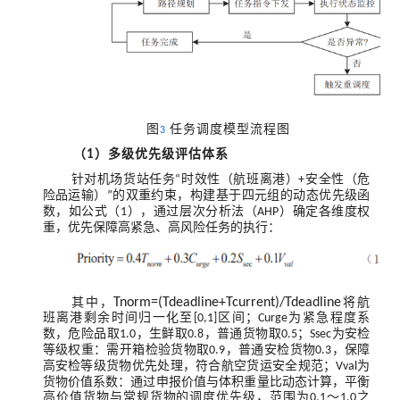
图
任务调度模型流程图
3
（
）多级优先级评估体系
1
针对机场货站任务
时效性（航班离港）
安全性（危
“
+
险品运输）
的双重约束，构建基于四元组的动态优先级函
”
数，如公式（
），通过层次分析法（
）确定各维度权
1
AHP
重，优先保障高紧急、高风险任务的执行：
其中，
Tnorm=(Tdeadline+Tcurrent)/Tdeadline
将航
班离港剩余时间归一化至
区间；
为紧急程度系
[0,1]
Curge
数，危险品取
，生鲜取
，普通货物取
；
为安检
1.0
0.8
0.5
Ssec
等级权重：需开箱检验货物取
，普通安检货物
，保障
0.9
0.3
高安检等级货物优先处理，符合航空货运安全规范；
为
Vval
货物价值系数：通过申报价值与体积重量比动态计算，平衡
高价值货物与常规货物的调度优先级，范围为
～
之
0.1
1.0