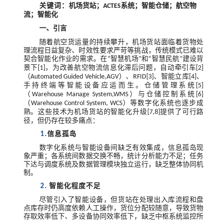
关键词：
机场货站；
系统；智能仓储；航空物
ACTES
流；智能化
一
、
引言
随着航空货运量的持续攀升，机场货站面临着货物处
理流程日益复杂、时效性要求严苛等挑战，传统模式已难以
契合智能化作业的需求。在
智慧机场
和
智慧民航
建设背
“
”
“
”
景下
，为改善航空物流信息化滞后问题，自动牵引车
[1]
[2]
（
）、
、智能立库
、
Automated Guided Vehicle,AGV
RFID[3]
[4]
手持终端等智能设备应运而生。仓储管理系统
[5]
（
）与仓储控制系统
Warehouse Manage System,WMS
[6]
（
）等数字化系统也逐步成
Warehouse Control System, WCS
熟。这些技术为机场货站的智能化升级
提供了可行路
[7,8]
径，但仍存在较多痛点：
信息孤岛
1.
数字化系统与智能设备间缺乏有效集成，信息孤岛现
象严重；各系统间数据交换不畅，统计分析能力不足；任务
下达与调度系统及数据管理模块独立运行，缺乏整体协同机
制。
智能化程度不足
2.
尽管引入了智能设备，但货站在处理出入库流程和盘
点库存时仍高度依赖人工操作，货位分配较随意，导致货物
存取效率低下、多设备协同效率低下，缺乏中枢系统监控所