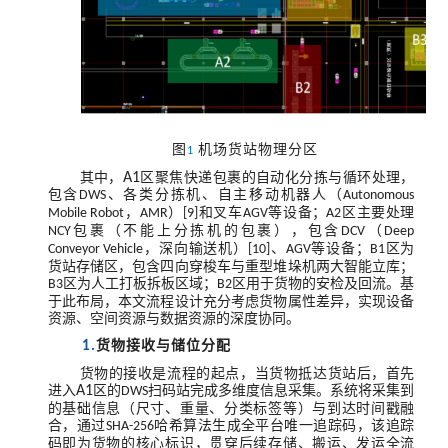
图
机场货站物理分区
1
其中，
A1
区聚焦快递包裹的自动化分拣与循环处理，
包含
、各类分拣机、自主移动机器人（
DWS
Autonomous
，
）
和叉车
等设备；
区主要处理
Mobile Robot
AMR
[9]
AGV
A2
包裹（不能上分拣机的包裹），包含
（
NCY
DCV
Deep
，深向输送机）
、
等设备；
区为
Conveyor Vehicle
[10]
AGV
B1
货站存储区，包含四向穿梭车与重型堆垛机两大智能立库；
区为人工打板拆板区域；
区用于货物的安检及回流。基
B3
B2
于此布局，本文流程设计充分考虑货物属性差异，实现设备
资源、空间资源与数据资源的深度协同。
货物接收与储位分配
1.
货物的接收是流程的起点，当货物抵达货站后，首先
进入
A1
区的
扫码站完成多维度信息采集。系统将采集到
DWS
的基础信息（尺寸、重量、分类标签等）与到达时间戳融
合，通过
哈希算法生成全平台唯一追踪码，该追踪
SHA-256
码即为货物的核心标识，贯穿后续存储、搬运、发运全流