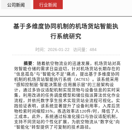
公司新闻
行业新闻
基于多维度协同机制的机场货站智能执
行系统研究
时间：2026-01-22 访问量：484
摘要
：
随着航空物流业的迅速发展，机场货站对高
效智能仓储的需求日益迫切，针对机场货站长期存在的
信息孤岛
与
智能化不足
痛点，提出基于多维度协同
“
”
“
”
机制的机场货站智能执行系统（
）。该系统采用
ACTES
感知控制层
智能决策层
应用展示层
的三层架构设
“
-
-
”
计，通过多协议适配机制实现货物与设备信息的实时采
集，利用改进的任务调度模型和储位指派算法优化作业
流程，并依托数字孪生技术实现货站全流程可视化。实
践验证表明，该系统显著提升了设备利用率，入库后货
物检索时间缩短
，拣选效率达
件
时，降低了人
35%
120
/
工成本。此外，系统通过标准化接口与协议适配机制，
支持不同货站的个性化扩展，为航空物流从
数字化
向
“
”
智能化
转型提供了可复制的技术路径。
“
”