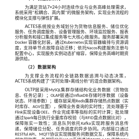
为满足货站
7×24
小时连续作业与业务高峰处理需求，
系统采用
松耦合、高内聚
的微服务架构，实现业务流程的
“
”
模块化支撑与弹性扩展。
ACTES
系统按业务域划分为货物信息服务、储位优化
服务、任务调度服务、设备管理服务、环境监控服务、报表
分析服务和接口集成服务等七大核心微服务。服务部署采用
容器化封装，通过
实现容器编排与资源调
Docker
Kubernetes
度，支持单节点故障自动迁移；依托
构建服务注册与
Nacos
配置中心，实现服务实例动态扩缩容，保障业务高峰时期资
源供给。
（
）数据架构
2
为支撑业务流程的全链路数据追溯与动态决策，
ACTES
系统构建了
实时处理
离线分析
的混合数据架构。
“
+
”
OLTP
层采用
集群存储结构化业务数据（货物信
MySQL
息、任务记录）；
层通过
存储时序数据（设备
OLAP
InfluxDB
状态、环境参数）；缓存层采用
集群存储热点数据（实
Redis
时库存、
位置），保障业务查询的实时性；流处理基于
AGV
实现设备
、作业完成率等指标的实时计算；批处理
Flink
OEE
通过
每日执行全量库存校验（与
盘点数据比对），
Spark
RFID
保障账实一致性；消息队列依托
实现跨服务消息传
Kafka
递，保障储位分配、任务调度的异步协同。内部接口通过
、
协议实现微服务间数据交互，保障系统内
RESTful API
MQTT